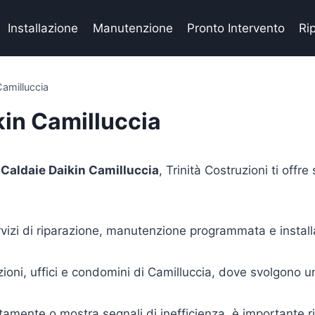
Installazione
Manutenzione
Pronto Intervento
Ri
Camilluccia
kin Camilluccia
Caldaie Daikin Camilluccia
, Trinità Costruzioni ti offr
rvizi di riparazione, manutenzione programmata e install
ioni, uffici e condomini di Camilluccia, dove svolgono u
amente o mostra segnali di inefficienza, è importante ri