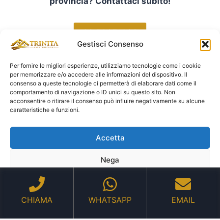
provincia? Contattaci subito!
06 50651036
Gestisci Consenso
Per fornire le migliori esperienze, utilizziamo tecnologie come i cookie
per memorizzare e/o accedere alle informazioni del dispositivo. Il
consenso a queste tecnologie ci permetterà di elaborare dati come il
comportamento di navigazione o ID unici su questo sito. Non
acconsentire o ritirare il consenso può influire negativamente su alcune
caratteristiche e funzioni.
© 2026 Assistenza Caldaie Roma - Trinità
Accetta
Costruzioni P.IVA 17059791008
Mappa del Sito
Nega
Visualizza le preferenze
CHIAMA
WHATSAPP
EMAIL
Cookie Policy
Privacy Policy